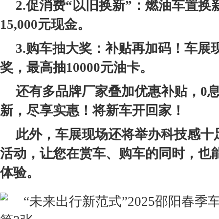
2.
促消费“
以旧换新
”
：燃油车置换
15,000
元
现金。
3
.
购车抽大奖
：
补贴再加码！车展
奖，最高抽
10000
元油卡
。
还有多品牌厂家叠加
优惠
补贴，
0
新，尽享实惠！
将
新车开回家！
此外，车展现场还将举办
科技感十
活动，让您在赏车、购车的同时，也
体验。