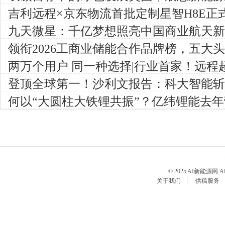
领关键驱动者
吉利远程×京东物流首批定制星智H8E正
物流新标杆
九天微星：千亿梦想照亮中国商业航天新
领衔2026工商业储能合作品牌榜，五大
新机遇
两万个用户 同一种选择|行业首家！远程
突破20000台
登顶全球第一！沙利文报告：科大智能斩获
桩销量冠军
何以“大圆柱大铁锂共振”？亿纬锂能去
外，这些更值得关注！
© 2025 AI新能源网 All 
关于我们
供稿服务