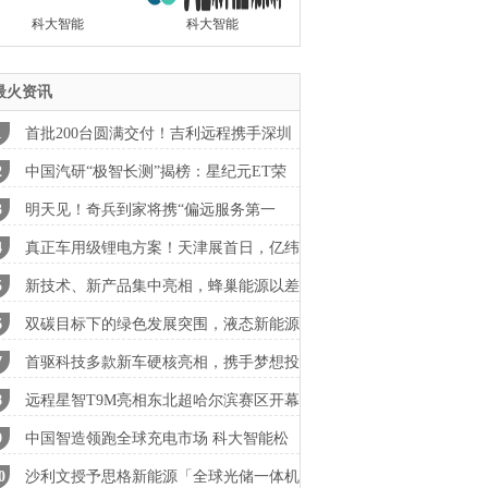
科大智能
科大智能
最火资讯
首批200台圆满交付！吉利远程携手深圳
途
中国汽研“极智长测”揭榜：星纪元ET荣
山区
明天见！奇兵到家将携“偏远服务第一
”登陆
真正车用级锂电方案！天津展首日，亿纬
能
新技术、新产品集中亮相，蜂巢能源以差
化
双碳目标下的绿色发展突围，液态新能源
氢
首驱科技多款新车硬核亮相，携手梦想投
人
远程星智T9M亮相东北超哈尔滨赛区开幕
，
中国智造领跑全球充电市场 科大智能松
能
沙利文授予思格新能源「全球光储一体机