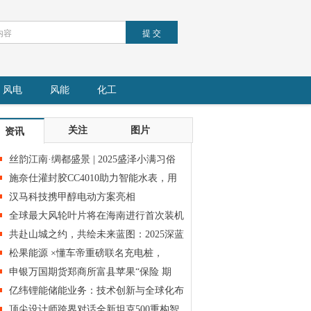
风电
风能
化工
关注
图片
资讯
丝韵江南·绸都盛景 | 2025盛泽小满习俗
体验
施奈仕灌封胶CC4010助力智能水表，用
胶解决
汉马科技携甲醇电动方案亮相
IPPE2026，为
全球最大风轮叶片将在海南进行首次装机
测试
共赴山城之约，共绘未来蓝图：2025深蓝
车友
松果能源 ×懂车帝重磅联名充电桩，
“车规
申银万国期货郑商所富县苹果“保险 期
”项
亿纬锂能储能业务：技术创新与全球化布
局驱
顶尖设计师跨界对话全新坦克500重构智