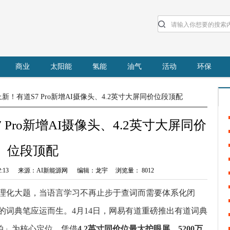
商业
太阳能
氢能
油气
活动
环保
新！有道S7 Pro新增AI摄像头、4.2英寸大屏同价位段顶配
Pro新增AI摄像头、4.2英寸大屏同价
位段顶配
C
10:02:13 来源：AI新能源网 编辑：龙宇 浏览量： 8012
理化大题，当语言学习不再止步于查词而需要体系化闭
以
的词典笔应运而生。4月14日，网易有道重磅推出有道词典
货
能拍」为核心定位，凭借
4.2英寸同价位最大护眼屏、5200万